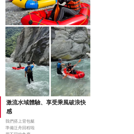
激流水域體驗、享受乘風破浪快
感
我們搭上背包艇
準備泛舟回程啦