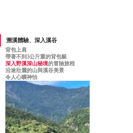
溯溪體驗、深入溪谷
背包上肩
帶著不到3公斤重的背包艇
深入野溪深山秘境
的冒險旅程
沿途壯麗的山與溪谷美景
令人心曠神怡