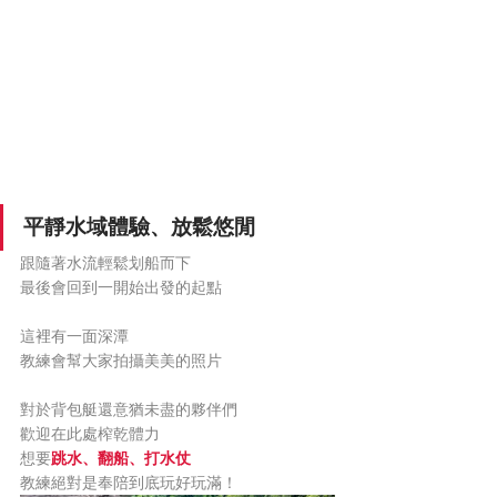
平靜水域體驗、放鬆悠閒
跟隨著水流輕鬆划船而下
最後會回到一開始出發的起點
這裡有一面深潭
教練會幫大家拍攝美美的照片
對於背包艇還意猶未盡的夥伴們
歡迎在此處榨乾體力
想要
跳水、翻船、打水仗
教練絕對是奉陪到底玩好玩滿！