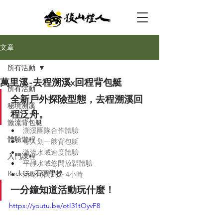
文章
所有活動
萬里溪-去程溯溪x回程背包艇
所有活動
全新戶外探險型態，去程溯溪回
秘境溯溪
程泛舟。
激流背包艇
溯溪團隊合作體驗
體驗遊程
每人划一艘背包艇
激流水域速度體驗
入門課程
平靜水域悠閒放鬆體驗
RockGuy石頭學校
活動時間約3~4小時
一分鐘知道活動玩什麼！
https://youtu.be/otI31tOyvF8