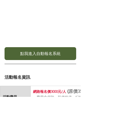
點我進入自動報名系統
活動報名資訊
 (
原價3500元/人
網路報名價3000元/人
活動費用
－​費用含保險、裝備租借、紀錄拍攝、教練嚮導。
－學生/醫護警消/舊客/多人團報享有優惠。 