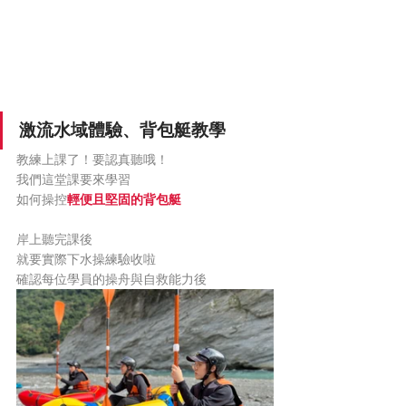
激流水域體驗、背包艇教學
教練上課了！要認真聽哦！
我們這堂課要來學習
如何操控
輕便且堅固的背包艇
岸上聽完課後
就要實際下水操練驗收啦
確認每位學員的操舟與自救能力後