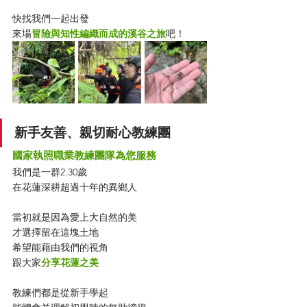
快找我們一起出發
來場
冒險與知性編織而成的溪谷之旅
吧！
新手友善、親切耐心教練團
國家執照職業教練團隊為您服務
我們是一群2.30歲
在花蓮深耕超過十年的異鄉人
當初就是因為愛上大自然的美
才選擇留在這塊土地
希望能藉由我們的視角
跟大家
分享花蓮之美
教練們都是從新手學起