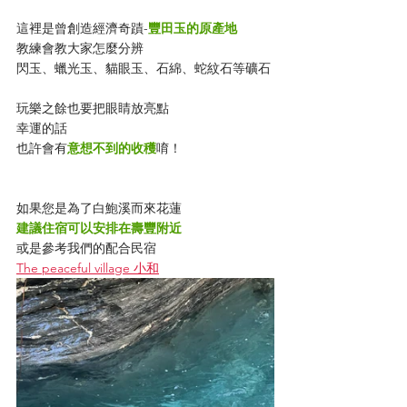
這裡是曾創造經濟奇蹟-
豐田玉的原產地
教練會教大家怎麼分辨
閃玉、蠟光玉、貓眼玉、石綿、蛇紋石等礦石
玩樂之餘也要把眼睛放亮點
幸運的話
也許會有
意想不到的收穫
唷！
如果您是為了白鮑溪而來花蓮
建議住宿可以安排在壽豐附近
或是參考我們的配合民宿
The peaceful village 小和