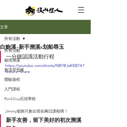
文章
所有活動
白鮑溪-新手溯溪x划船尋玉
所有活動
一分鐘認識活動行程
秘境溯溪
https://youtube.com/shorts/NBYBJaKKB7A?
激流背包艇
feature=share
體驗遊程
入門課程
RockGuy石頭學校
Jimmy老師只會出現在兩日課程唷！
新手友善，留下美好的初次溯溪