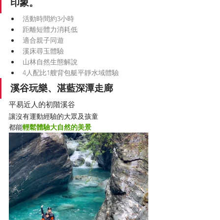
印象。
活動時間約3小時
距離短體力消耗低
適合親子同遊
溪床尋玉體驗
山林自然生態解說
4人配比1艘背包艇平靜水域體驗
溪谷玩樂、湛藍深潭走廊
平易近人的初階溪谷
讓沒有運動經驗的大眾及孩童
都能
輕鬆體驗大自然的美景