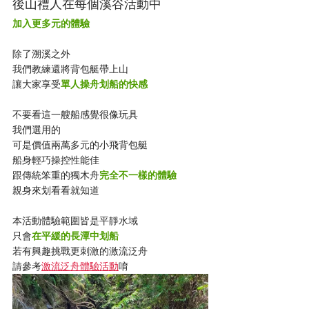
後山禮人在每個溪谷活動中
加入更多元的體驗
除了溯溪之外
我們教練還將背包艇帶上山
讓大家享受
單人操舟划船的快感
不要看這一艘船感覺很像玩具
我們選用的
可是價值兩萬多元的小飛背包艇
船身輕巧操控性能佳
跟傳統笨重的獨木舟
完全不一樣的體驗
親身來划看看就知道
本活動體驗範圍皆是平靜水域
只會
在平緩的長潭中划船
若有興趣挑戰更刺激的激流泛舟
請參考
激流泛舟體驗活動
唷