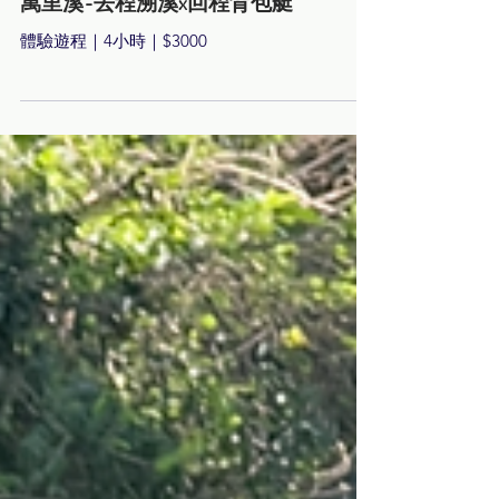
激流背包艇
萬里溪-去程溯溪x回程背包艇
體驗遊程｜4小時｜$3000