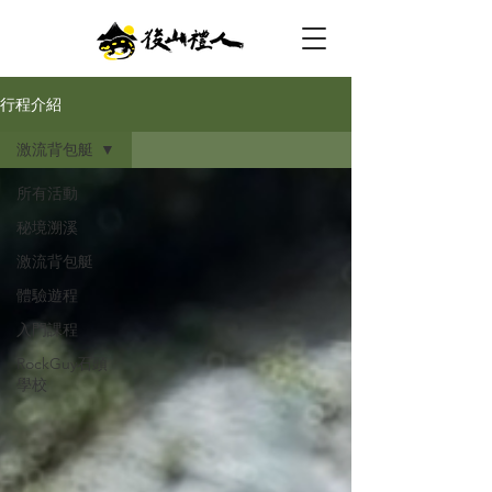
行程介紹
激流背包艇
所有活動
秘境溯溪
激流背包艇
體驗遊程
入門課程
RockGuy石頭
學校